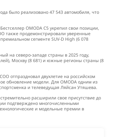
ода было реализовано 47 543 автомобиля, что
 Бестселлер OMODA C5 укрепил свои позиции,
ECOO также продемонстрировали уверенные
в премиальном сегменте SUV-D High (6 078
ый на северо-западе страны в 2025 году,
й), Москву (8 681) и южные регионы страны (8
ECOO отпраздновал двухлетие на российском
нное обновление модели. Для OMODA одним из
 спортсменка и телеведущая Ляйсан Утяшева.
ы стремительно расширили свое присутствие до
укции подтверждено многочисленными
технологические и модельные премии в