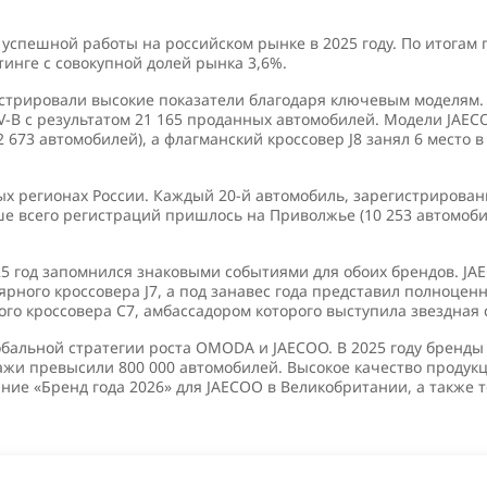
спешной работы на российском рынке в 2025 году. По итогам г
инге с совокупной долей рынка 3,6%.
стрировали высокие показатели благодаря ключевым моделям.
UV-B с результатом 21 165 проданных автомобилей. Модели JA
12 673 автомобилей), а флагманский кроссовер J8 занял 6 место 
х регионах России. Каждый 20-й автомобиль, зарегистрированн
всего регистраций пришлось на Приволжье (10 253 автомобиле
5 год запомнился знаковыми событиями для обоих брендов. JA
рного кроссовера J7, а под занавес года представил полноце
го кроссовера C7, амбассадором которого выступила звездная
обальной стратегии роста OMODA и JAECOO. В 2025 году бренд
одажи превысили 800 000 автомобилей. Высокое качество прод
ие «Бренд года 2026» для JAECOO в Великобритании, а также 