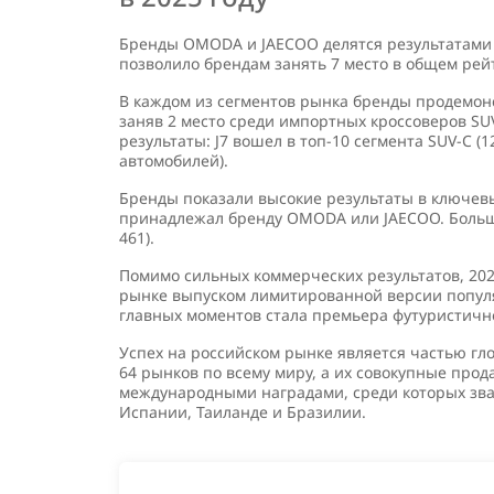
Бренды OMODA и JAECOO делятся результатами у
позволило брендам занять 7 место в общем рейт
В каждом из сегментов рынка бренды продемон
заняв 2 место среди импортных кроссоверов S
результаты: J7 вошел в топ-10 сегмента SUV-C (
автомобилей).
Бренды показали высокие результаты в ключевы
принадлежал бренду OMODA или JAECOO. Больше 
461).
Помимо сильных коммерческих результатов, 202
рынке выпуском лимитированной версии популя
главных моментов стала премьера футуристично
Успех на российском рынке является частью гл
64 рынков по всему миру, а их совокупные пр
международными наградами, среди которых зван
Испании, Таиланде и Бразилии.