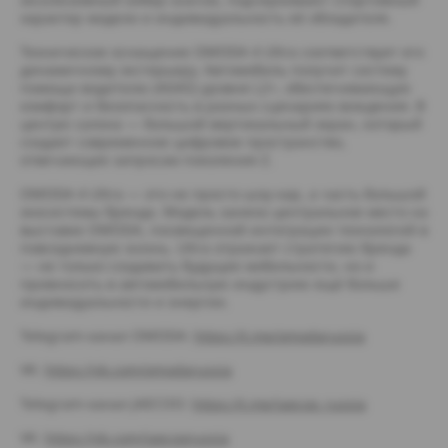
характер модели и индивидуальность её обладателя.
Техническое оснащение OMODA 4 Ultra соответствует его
динамичному экстерьеру. Автомобиль получит систему
помощи водителю (ADAS) уровня L2+, обеспечивающую
комфорт и безопасность в разных сценариях вождения. В
центре салона — большой вертикальный экран, который
создает современное цифровое пространство,
отвечающее запросам поколения Z.
OMODA 4 Ultra — это не просто шоу-кар, а часть большой
экосистемы бренда. Модель заняла центральное место на
выставке OMODA, посвященной интеграции технологий в
повседневную жизнь. Ultra отражает стратегию бренда
— не только создавать будущее мобильности, но и
привносить в автомобильную индустрию ещё больше
индивидуальности и энергии.
Telegram-канал OMODA:
https://t.me/omodarussia
VK:
https://vk.com/omodarussia
Telegram-канал JAECOO:
https://t.me/jaecoo_russia
VK:
https://vk.com/jaecoorussia