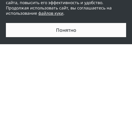
сайта, повысить его эффективность и удобство.
Продолжая использовать сайт, вы соглашаетесь на
использование
файлов куки
.
Понятно
Модельный ряд
Компания
НОВЫЙ OMODA C5
Контакты
OMODA C7
Новости
OMODA С5
OMODA S5
OMODA S5 GT