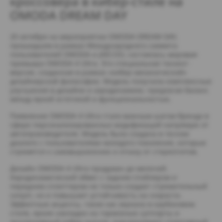
кроссовера в кибер-стиле на
OMODA DREAM DAY
20 октября на мероприятии OMODA DREAM DAY,
прошедшем в рамках Международного саммита
пользователей OMODA и JAECOO, состоялась мировая
премьера OMODA 4 Ultra. Это специальная тюнинг-
версия, созданная в рамках «кибер-механической»
дизайнерской философии. Модель получила комплексные
улучшения в дизайне и аэродинамике, предлагая баланс
между яркой эстетикой и функциональностью.
Появление OMODA 4 Ultra стало важным шагом бренда в
сфере персонализированных модификаций напрямую от
автопроизводителя. Модель была создана в тесном
диалоге с пользователями молодого поколения, которые
стремятся к самовыражению и отказу от стереотипов.
Дизайн OMODA 4 Ultra продуман до мелочей.
Аэродинамический обвес с задним спойлером и
передним сплиттером не только создает стремительный
силуэт, но и повышает устойчивость на скорости.
Эффектные акценты, такие как зеркала в карбоновом
стиле, яркие накладки на тормозные суппорты и
эксклюзивный кибер-значок, подчеркивают спортивный