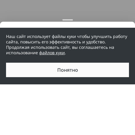
Наш сайт использует файлы куки чтобы улучшить работу
сайта, повысить его эффективность и удобство.
Продолжая использовать сайт, вы соглашаетесь на
использование
файлов куки
.
Понятно
Модельный ряд
Компания
НОВЫЙ OMODA C5
Контакты