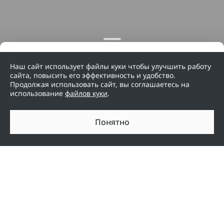
Наш сайт использует файлы куки чтобы улучшить работу
сайта, повысить его эффективность и удобство.
Продолжая использовать сайт, вы соглашаетесь на
использование
файлов куки
.
Понятно
Модельный ряд
Компания
НОВЫЙ OMODA C5
Контакты