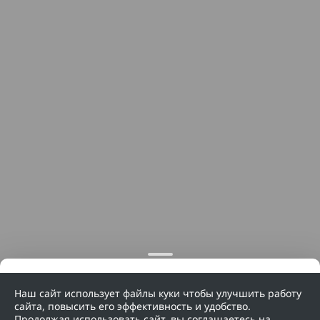
Наш сайт использует файлы куки чтобы улучшить работу
сайта, повысить его эффективность и удобство.
Продолжая использовать сайт, вы соглашаетесь на