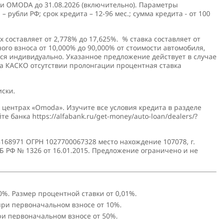
ки OMODA до 31.08.2026 (включительно). Параметры
рубли РФ; срок кредита – 12-96 мес.; сумма кредита - от 100
 составляет от 2,778% до 17,625%. % ставка составляет от
ого взноса от 10,000% до 90,000% от стоимости автомобиля,
ется индивидуально. Указанное предложение действует в случае
са КАСКО отсутствии пролонгации процентная ставка
ски.
центрах «Omoda». Изучите все условия кредита в разделе
е банка https://alfabank.ru/get-money/auto-loan/dealers/?
168971 ОГРН 1027700067328 место нахождение 107078, г.
ЦБ РФ № 1326 от 16.01.2015. Предложение ограничено и не
0%. Размер процентной ставки от 0,01%.
 при первоначальном взносе от 10%.
при первоначальном взносе от 50%.