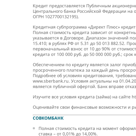
Кредит предоставляется Публичным акционерны
Центрального банка Российской Федерации на о
ОГРН 1027700132195).
Кредитная субпрограмма «Директ Плюс» креди
Полная стоимость кредита зависит от конкретн
указывается в Договоре. Диапазон значений пол
15.410; в рублях РФ от 5.31 до 50 013 882.52. Пр
первоначальный взнос от 10 до 90% от стоимос
кредита от 100 000 руб. до 50 000 000 руб.; срок
Обеспечением по кредиту является залог приоб
просроченного платежа за каждый день просро
Подробнее об условиях кредитования, требовани
www.sberbank.ru. Условия актуальны на 01.04.
является публичной офертой. Банк вправе отказ
Изучите все условия кредита (займа) на сайте ht
Оценивайте свои финансовые возможности и ри
СОВКОМБАНК
Полная стоимость кредита на момент оформле
ставка – от 0,01% до 14,00%.