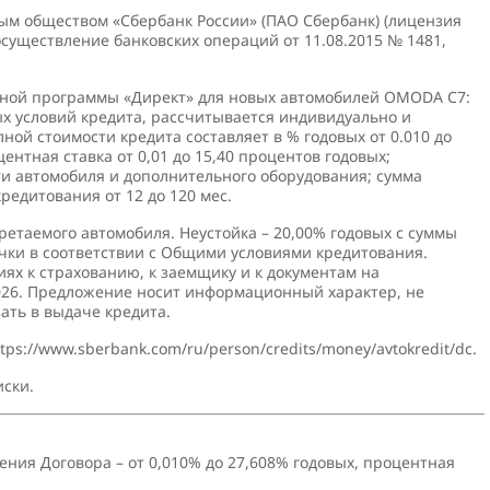
м обществом «Сбербанк России» (ПАО Сбербанк) (лицензия
существление банковских операций от 11.08.2015 № 1481,
тной программы «Директ» для новых автомобилей OMODA С7:
ых условий кредита, рассчитывается индивидуально и
ной стоимости кредита составляет в % годовых от 0.010 до
оцентная ставка от 0,01 до 15,40 процентов годовых;
ти автомобиля и дополнительного оборудования; сумма
 кредитования от 12 до 120 мес.
ретаемого автомобиля. Неустойка – 20,00% годовых с суммы
чки в соответствии с Общими условиями кредитования.
ях к страхованию, к заемщику и к документам на
2026. Предложение носит информационный характер, не
ать в выдаче кредита.
tps://www.sberbank.com/ru/person/credits/money/avtokredit/dc.
ски.
ния Договора – от 0,010% до 27,608% годовых, процентная