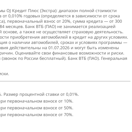
мы OJ Кредит Плюс (Экстра): диапазон полной стоимости
а от 0,010% годовых (определяется в зависимости от срока
а), первоначальный взнос от 20%, сумма кредита — от 300
до 84 месяцев. Банк ВТБ (ПАО) не занимается реализацией
 основе, а также не осуществляет страховую деятельность.
сти приобретения автомобилей в кредит на других условиях.
ция о наличии автомобилей, сроках и условиях программы —
вия действительны на 01.07.2026 и могут быть изменены
причин. Оценивайте свои финансовые возможности и риски.
 (звонок по России бесплатный). Банк ВТБ (ПАО). Генеральная
иски.
%. Размер процентной ставки от 0,01%.
 при первоначальном взносе от 10%.
 при первоначальном взносе от 50%.
 при первоначальном взносе от 70%.